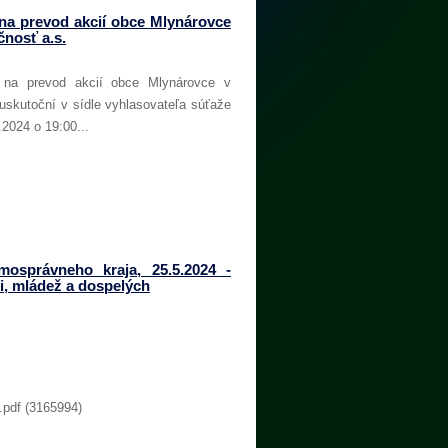
na prevod akcií obce Mlynárovce
nosť a.s.
na prevod akcií obce Mlynárovce v
uskutoční v sídle vyhlasovateľa súťaže
2024 o 19:00...
osprávneho kraja, 25.5.2024 -
ti, mládež a dospelých
.pdf (3165994)