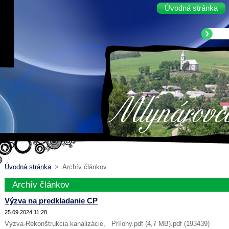
Úvodná stránka
Úvodná stránka
>
Archív článkov
Archív článkov
Výzva na predkladanie CP
25.09.2024 11:28
Vyzva-Rekonštrukcia kanalizácie, Prílohy.pdf (4,7 MB).pdf (193439)