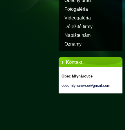
Obecny úrad
Fotogaléria
Videogaléria
Dôležité firmy
Napíšte nám
Oznamy
Kontakt
Obec Mlynárovce
obecmlyn
arovce@g
mail.com