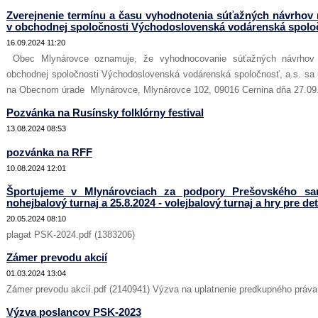
Zverejnenie termínu a času vyhodnotenia súťažných návrhov 
v obchodnej spoločnosti Východoslovenská vodárenská spoloč
16.09.2024 11:20
Obec Mlynárovce oznamuje, že vyhodnocovanie súťažných návrhov 
obchodnej spoločnosti Východoslovenská vodárenská spoločnosť, a.s. sa 
na Obecnom úrade Mlynárovce, Mlynárovce 102, 09016 Cernina dňa 27.09.
Pozvánka na Rusínsky folklórny festival
13.08.2024 08:53
pozvánka na RFF
10.08.2024 12:01
Športujeme v Mlynárovciach za podpory Prešovského sam
nohejbalový turnaj a 25.8.2024 - volejbalový turnaj a hry pre de
20.05.2024 08:10
plagat PSK-2024.pdf (1383206)
Zámer prevodu akcií
01.03.2024 13:04
Zámer prevodu akcií.pdf (2140941) Výzva na uplatnenie predkupného práva
Výzva poslancov PSK-2023