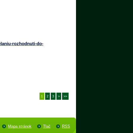
elaniu-rozhodnuti-do-
1
2
3
>
>>
Mapa stránok
Tlač
RSS