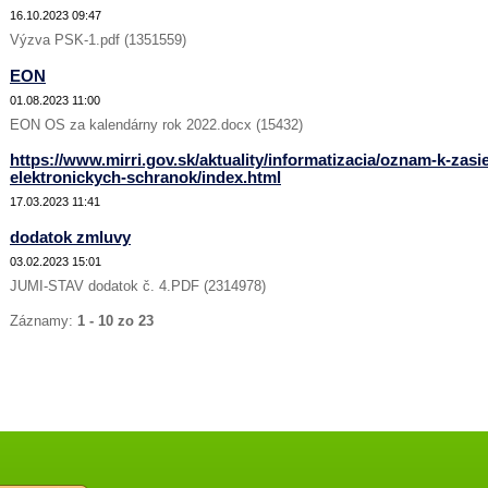
16.10.2023 09:47
Výzva PSK-1.pdf (1351559)
EON
01.08.2023 11:00
EON OS za kalendárny rok 2022.docx (15432)
https://www.mirri.gov.sk/aktuality/informatizacia/oznam-k-zasi
elektronickych-schranok/index.html
17.03.2023 11:41
dodatok zmluvy
03.02.2023 15:01
JUMI-STAV dodatok č. 4.PDF (2314978)
Záznamy:
1 - 10 zo 23