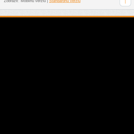
Zobraziť:
Mobilnú verziu
|
Štandardnú verziu