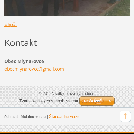
« Späť
Kontakt
Obec Mlynárovce
obecmlyn
arovce@g
mail.com
© 2011 Všetky práva vyhradené.
Tvorba webových stránok zdarma
Zobraziť:
Mobilnú verziu
|
Štandardnú verziu